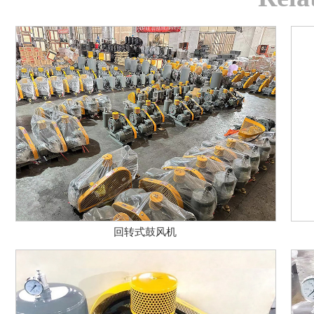
回转式鼓风机